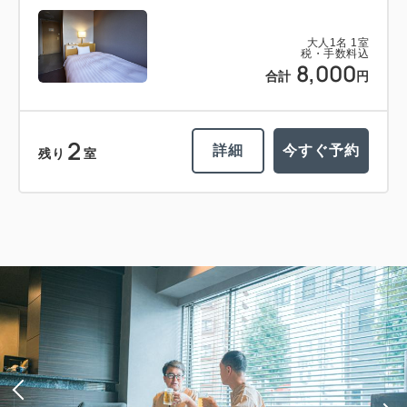
大人
1
名
1
室
税・手数料込
8,000
合計
円
2
詳細
今すぐ予約
残り
室