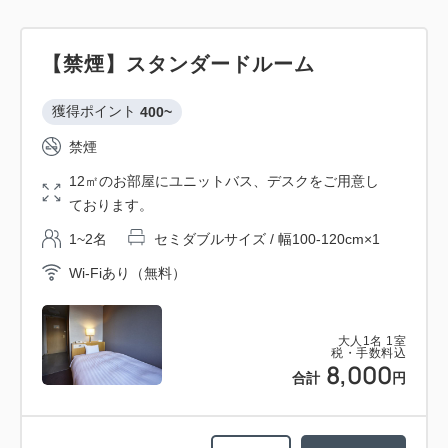
【禁煙】スタンダードルーム
獲得ポイント 
400~
禁煙
12㎡のお部屋にユニットバス、デスクをご用意し
ております。
1~2名
セミダブルサイズ / 幅100-120cm×1
Wi-Fiあり（無料）
大人
1
名
1
室
税・手数料込
8,000
合計
円