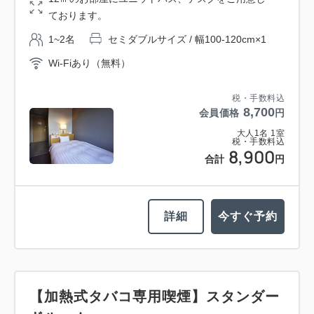
ております。
1~2名
セミダブルサイズ / 幅100-120cm×1
Wi-Fiあり（無料）
税・手数料込
8,700
会員価格
円
大人
1
名
1
室
税・手数料込
8,900
合計
円
詳細
今すぐ予約
【加熱式タバコ専用喫煙】スタンダー