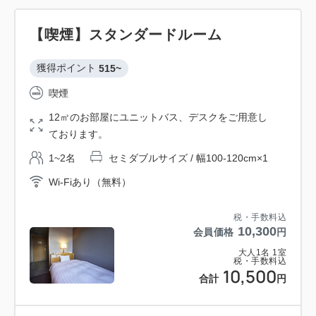
【喫煙】スタンダードルーム
獲得ポイント 
515~
喫煙
12㎡のお部屋にユニットバス、デスクをご用意し
ております。
1~2名
セミダブルサイズ / 幅100-120cm×1
Wi-Fiあり（無料）
税・手数料込
10,300
会員価格
円
大人
1
名
1
室
税・手数料込
10,500
合計
円