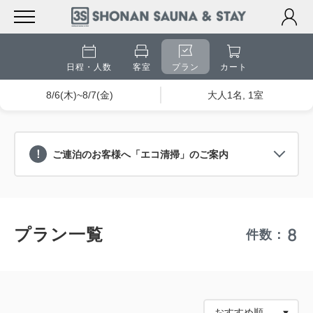
日程・人数
客室
プラン
カート
8/6(木)~8/7(金)
大人1名, 1室
ご連泊のお客様へ「エコ清掃」のご案内
8
プラン一覧
件数：