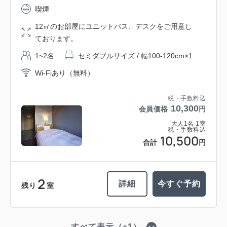
喫煙
12㎡のお部屋にユニットバス、デスクをご用意し
ております。
1~2名
セミダブルサイズ / 幅100-120cm×1
Wi-Fiあり（無料）
税・手数料込
10,300
会員価格
円
大人
1
名
1
室
税・手数料込
10,500
合計
円
2
詳細
今すぐ予約
残り
室
すべて表示（+1）