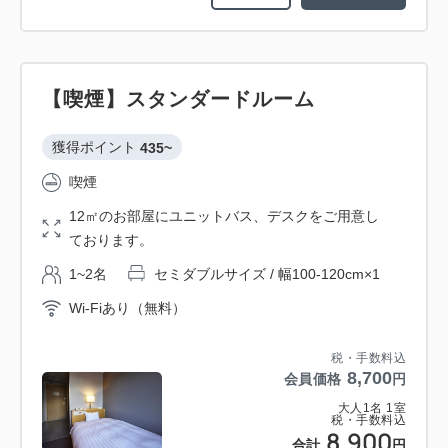
【喫煙】スタンダードルーム
獲得ポイント 
435~
喫煙
12㎡のお部屋にユニットバス、デスクをご用意し
ております。
1~2名
セミダブルサイズ / 幅100-120cm×1
Wi-Fiあり（無料）
税・手数料込
8,700
会員価格
円
大人
1
名
1
室
税・手数料込
8,900
合計
円