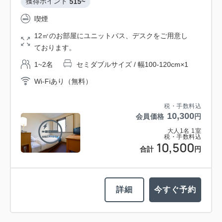
獲得ポイント 
515~
喫煙
12㎡のお部屋にユニットバス、デスクをご用意し
ております。
1~2名
セミダブルサイズ / 幅100-120cm×1
Wi-Fiあり（無料）
税・手数料込
10,300
会員価格
円
大人
1
名
1
室
税・手数料込
10,500
合計
円
詳細
今すぐ予約