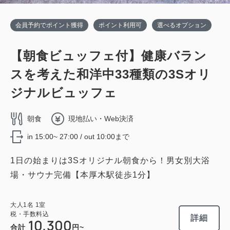
会員予約でポイント獲得
ポイント利用可
選べるオプション
【朝食ビュッフェ付】健康バラン
スを考えた和洋中33種類の3Sオリ
ジナルビュッフェ
朝食
現地払い・Web決済
in 15:00~ 27:00 / out 10:00まで
1日の始まりは3Sオリジナル朝食から！男女別大浴
場・サウナ完備【本厚木駅徒歩1分】
大人
1
名
1
室
税・手数料込
詳細
10,300
合計
円~