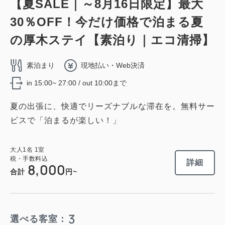
【夏SALE｜～8月16日限定】最大
30％OFF！今だけ価格で泊まる夏
の厚木ステイ【素泊り｜エコ清掃】
素泊まり
現地払い・Web決済
in 15:00~ 27:00 / out 10:00まで
夏の出張に、快適でリーズナブルな滞在を。無料サー
ビスで「泊まるが楽しい！」
大人
1
名
1
室
税・手数料込
詳細
8,000
合計
円~
3
選べる客室：