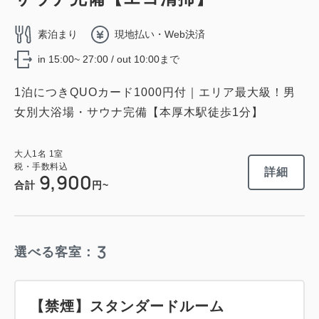
素泊まり
現地払い・Web決済
in 15:00~ 27:00 / out 10:00まで
1泊につきQUOカード1000円付｜エリア最大級！男
女別大浴場・サウナ完備【本厚木駅徒歩1分】
大人
1
名
1
室
税・手数料込
詳細
9,900
合計
円~
3
選べる客室：
【禁煙】スタンダードルーム