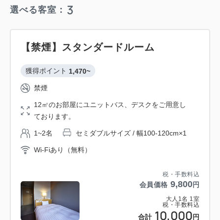
3
選べる客室：
【禁煙】スタンダードルーム
獲得ポイント 
1,470~
禁煙
12㎡のお部屋にユニットバス、デスクをご用意し
ております。
1~2名
セミダブルサイズ / 幅100-120cm×1
Wi-Fiあり（無料）
税・手数料込
9,800
会員価格
円
大人
1
名
1
室
税・手数料込
10,000
合計
円