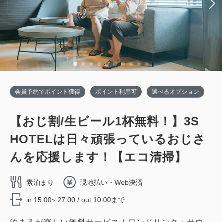
会員予約でポイント獲得
ポイント利用可
選べるオプション
【おじ割/生ビール1杯無料！】3S
HOTELは日々頑張っているおじさ
んを応援します！【エコ清掃】
素泊まり
現地払い・Web決済
in 15:00~ 27:00 / out 10:00まで