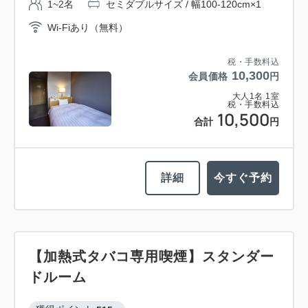
1~2名
セミダブルサイズ / 幅100-120cm×1
Wi-Fiあり（無料）
税・手数料込
10,300
会員価格
円
大人
1
名
1
室
税・手数料込
10,500
合計
円
詳細
今すぐ予約
【加熱式タバコ専用喫煙】スタンダー
ドルーム