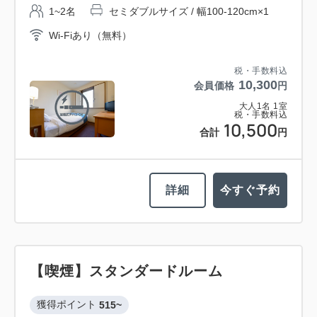
1~2名
セミダブルサイズ / 幅100-120cm×1
Wi-Fiあり（無料）
税・手数料込
10,300
会員価格
円
大人
1
名
1
室
税・手数料込
10,500
合計
円
詳細
今すぐ予約
【喫煙】スタンダードルーム
獲得ポイント 
515~