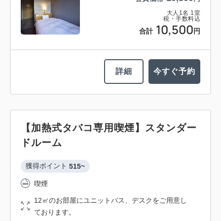
大人
1
名
1
室
税・手数料込
10,500
合計
円
詳細
今すぐ予約
【加熱式タバコ専用喫煙】スタンダー
ドルーム
獲得ポイント 
515~
喫煙
12㎡のお部屋にユニットバス、デスクをご用意し
ております。