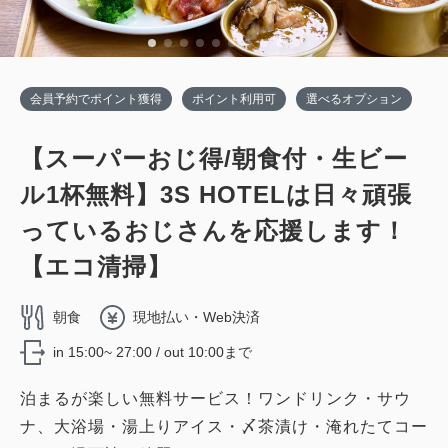
会員予約でポイント獲得
ポイント利用可
選べるオプション
【スーパーおじ得/朝食付・生ビー
ル1杯無料】3S HOTELは日々頑張
っているおじさんを応援します！
【エコ清掃】
朝食
現地払い・Web決済
in 15:00~ 27:00 / out 10:00まで
泊まるが楽しい無料サービス！ワンドリンク・サウ
ナ、大浴場・湯上りアイス・〆茶漬け・淹れたてコー