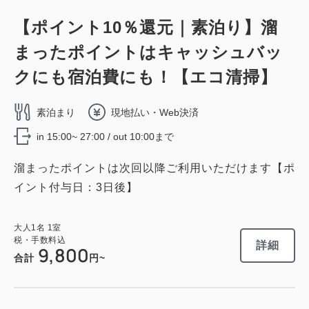
【ポイント10％還元｜素泊り】溜
詳細
今すぐ予約
まったポイントはキャッシュバッ
クにも宿泊費にも！【エコ清掃】
素泊まり
現地払い・Web決済
in 15:00~ 27:00 / out 10:00まで
溜まったポイントは次回以降ご利用いただけます【ポ
イント付与日：3日後】
大人
1
名
1
室
税・手数料込
詳細
9,800
合計
円~