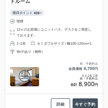
ドルーム
獲得ポイント 
435~
喫煙
12㎡のお部屋にユニットバス、デスクをご用意し
ております。
1~2名
セミダブルサイズ / 幅100-120cm×1
Wi-Fiあり（無料）
税・手数料込
8,700
会員価格
円
大人
1
名
1
室
税・手数料込
8,900
合計
円
詳細
今すぐ予約