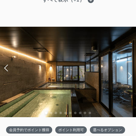
【禁煙】ツインルーム
獲得ポイント 
765~
禁煙
24㎡のお部屋にベッド、バス、トイレ、デスクを
ご用意しております。【最大4名様までご宿泊いた
だけますが、ベッドは2台です。添い寝でのご案内
です。】
1~4名
セミダブルサイズ / 幅100-120cm×2
Wi-Fiあり（無料）
税・手数料込
15,300
会員価格
円
大人
1
名
1
室
税・手数料込
15,500
合計
円
会員予約でポイント獲得
ポイント利用可
選べるオプション