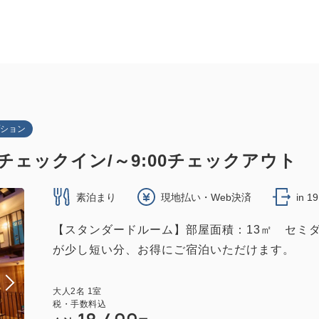
ション
～チェックイン/～9:00チェックアウト
素泊まり
現地払い・Web決済
in 1
【スタンダードルーム】部屋面積：13㎡ セミダ
が少し短い分、お得にご宿泊いただけます。
大人
2
名
1
室
税・手数料込