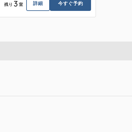
3
詳細
今すぐ予約
残り
室
食付】
4:00 / out 11:00まで
8月31日
空室カレンダー
詳細