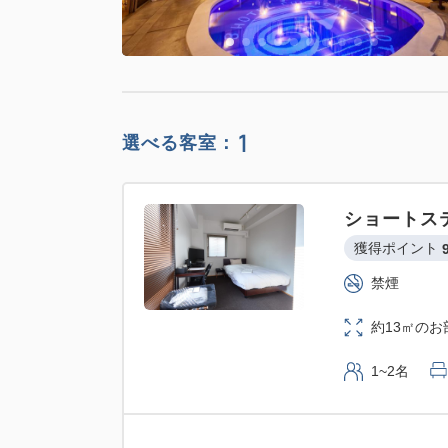
1
選べる客室：
ショートス
獲得ポイント 
禁煙
約13㎡の
1~2名