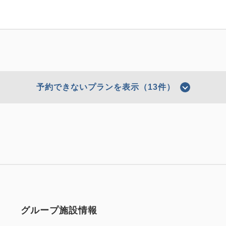
予約できないプランを表示（13件）
ョン
の夏いちばんの一日を、8つの特典と。【朝
朝食
現地払い・Web決済
in 14:00~ 2
8回うれしい、夏。宿泊対象期間：2026年8月1日〜
グループ施設情報
空室なし