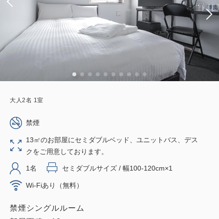
大人
2
名
1
室
禁煙
13㎡のお部屋にセミダブルベッド、ユニットバス、デス
クをご用意しております。
1名
セミダブルサイズ / 幅100-120cm×1
Wi-Fiあり（無料）
禁煙シングルルーム