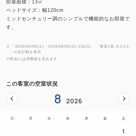
部屋面積：13㎡
ベッドサイズ：幅120cm
ミッドセンチュリー調のシンプルで機能的なお部屋で
す。
※ 「
2026/08/08(土)
- 2026/08/09(日)
1泊2日
」 「
客室1室 大人2人
」の合計額を表示
※料金には消費税を含みます
この客室の空室状況
8
2026
日
月
火
水
木
金
土
1